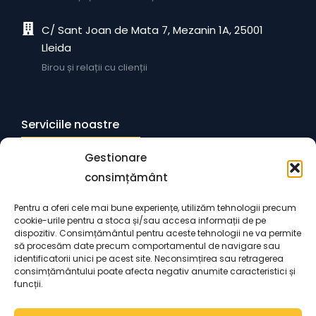
C/ Sant Joan de Mata 7, Mezanin 1A, 25001
Lleida
Birou și relații cu clienții
Serviciile noastre
Gestionare
Declarații și împuterniciri notariale
consimțământ
Apostilare și traducere de documente
Pentru a oferi cele mai bune experiențe, utilizăm tehnologii precum
cookie-urile pentru a stoca și/sau accesa informații de pe
dispozitiv. Consimțământul pentru aceste tehnologii ne va permite
să procesăm date precum comportamentul de navigare sau
identificatorii unici pe acest site. Neconsimțirea sau retragerea
consimțământului poate afecta negativ anumite caracteristici și
funcții.