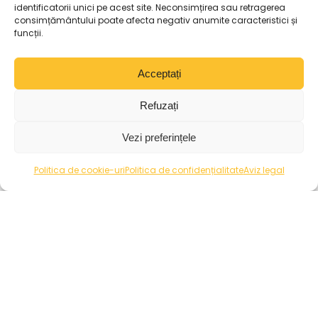
identificatorii unici pe acest site. Neconsimțirea sau retragerea
consimțământului poate afecta negativ anumite caracteristici și
funcții.
Acceptați
Refuzați
Vezi preferințele
Politica de cookie-uri
Politica de confidențialitate
Aviz legal