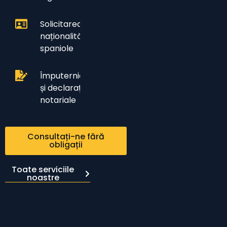
Solicitarea
naționalității
spaniole
Împuterniciri
și declarații
notariale
Consultați-ne fără
obligații
Toate serviciile
noastre