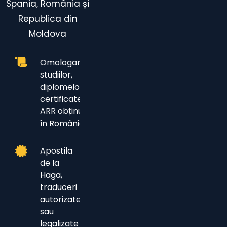
Spania
,
România
și
R
epublica
din
Moldova
Omologarea
studiilor,
diplomelor și
certificatelor
ARR obținute
în România
Apostila
de la
Haga,
traduceri
autorizate
sau
legalizate